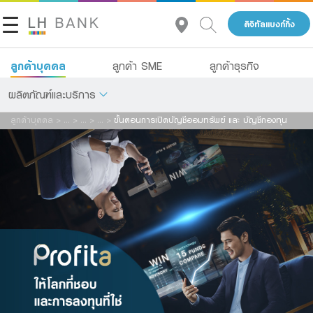
ดิจิทัลแบงก์กิ้ง
ลูกค้าบุคคล
ลูกค้า SME
ลูกค้าธุรกิจ
ผลิตภัณฑ์และบริการ
ลูกค้าบุคคล
>
...
>
...
>
...
>
ขั้นตอนการเปิดบัญชีออมทรัพย์ และ บัญชีกองทุน
เกี่ยวกับเรา
เงินฝาก
นักลงทุนสัมพันธ์
สินเชื่อ
ประกัน
ติดต่อเรา
การลงทุน
กลุ่มธุรกิจทางการเงินแลนด์ แอนด์ เฮ้าส์
บริการ
โทร 1327
TH
ดิจิทัลแบงก์กิ้ง