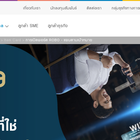
เกี่ยวกับเรา
นักลงทุนสัมพันธ์
ติดต่อเรา
กลุ่มธุรกิจทางการ
คคล
ลูกค้า SME
ลูกค้าธุรกิจ
>
Item Card
>
การเปิดพอร์ต ROBO - แผนตามเป้าหมาย
้ง
ing