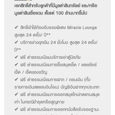
เอกสิทธิ์สำหรับลูกค้าที่มีมูลค่าสินทรัพย์ และ/หรือ
มูลค่าสินเชื่อรวม ตั้งแต่ 100 ล้านบาทขึ้นไป
✔ สิทธิ์เข้าใช้ห้องรับรองพิเศษ Miracle Lounge
สูงสุด 24 ครั้ง/ ปี**
✔ บริการช่างฉุกเฉิน 24 ชั่วโมง สูงสุด 24 ครั้ง/
ปี**
✔ ฟรี ค่าธรรมเนียมบริการเช่าตู้นิรภัย
✔ ฟรี ค่าธรรมเนียมการซื้อสมุดเช็ค / แคชเชียร์
เช็ค / เช็คของขวัญ
✔ ฟรี ค่าธรรมเนียมการฝาก / ถอนเงิน (ทั้ง
รายการเงินสดและเงินโอน) บัญชีเงินฝากทุกประเภท
✔ ฟรี ค่าธรรมเนียมการออกสมุดใหม่ทดแทนสมุด
เก่า ในกรณีชำรุดหรือสูญหาย
✔ ฟรี ค่าธรรมเนียมการออกหนังสือรับรองฐานะ