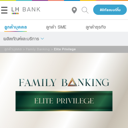
ดิจิทัลแบงก์กิ้ง
ลูกค้าบุคคล
ลูกค้า SME
ลูกค้าธุรกิจ
ผลิตภัณฑ์และบริการ
ลูกค้าบุคคล
>
Family Banking
>
Elite Privilege
เกี่ยวกับเรา
เงินฝาก
นักลงทุนสัมพันธ์
สินเชื่อ
ประกัน
ติดต่อเรา
การลงทุน
กลุ่มธุรกิจทางการเงินแลนด์ แอนด์ เฮ้าส์
บริการ
โทร 1327
TH
EN
ดิจิทัลแบงก์กิ้ง