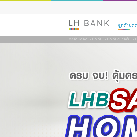
สนใจ
ลูกค้าบุ
ชื่อ:
ลูกค้าบุคคล
>
ประกัน
>
ประกันวินาศภัย
>
อีเมล:
เงินฝาก
รหัสผู้
สินเชื่อ
ผลิตภัณ
ประกัน
รายละเ
การลงทุน
บริการ
ดิจิทัลแบงก์กิ
ข้าพเจ้
ต้องและ
Family Bank
เพื่อใ
หรือที่