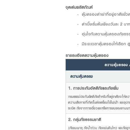
จุดเด่นผลิตภัณฑ์
คุ้มครองค่าเช่าที่อยู่อาศัยชั
ค่าเบี้ยเริ่มต้นเพียงวันละ 2 บ
อุ่นใจกับความคุ้มครองภัยธรรม
มีระยะเวลาคุ้มครองให้เลือก สู
รายละเอียดความคุ้มครอง
ความคุ้มครอง / 
ความคุ้มครอง
1. การประกันอัคคีภัยและภัยเพิ่ม
กรมธรรม์ประกันอัคคีภัยสำหรับที่อยู่อาศัยจะให้
ความเสียหายที่เกิดขึ้นต่อเครื่องใช้ไฟฟ้า และอ
ระเบิด ภัยจากการเฉี่ยวและหรือการชนของยานพา
2. กลุ่มภัยธรรมชาติ
(ภัยลมพายุ ภัยน้ำท่วม ภัยแผ่นดินไหว และภัยลู