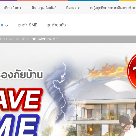
ผลิตภัณฑ์
เกี่ยวกับเรา
นักลงทุนสัมพันธ์
ติดต่อเรา
กลุ่มธุรกิจทางการเงินแลนด์ แอ
คคล
ลูกค้า SME
ลูกค้าธุรกิจ
นามสกุล:
LHB SAVE SURE
>
LHB SAVE HOME
เบอร์โทรศัพท์:
แนะนำ:
ฑ์ที่สนใจ:
อียดที่ต้องการติดต่อ:
้ง
าขอรับรองว่าข้อมูลที่ระบุข้างต้น รวมถึงข้อมูลส่วนบุคคลที่ได้ให้ไว้กับธนาคารข้างต้นนี้
เป็นจริงทุกประการ และข้าพเจ้าประสงค์ให้ไว้แก่ธนาคาร เพื่อให้เจ้าหน้าที่ธนาคารติดต่อกลับข
ing
ห้คำปรึกษาทางการเงินและนำเสนอข้อมูลเกี่ยวกับผลิตภัณฑ์หรือบริการของธนาคารที่ข้าพเจ้
ข้าพเจ้าอาจสนใจ