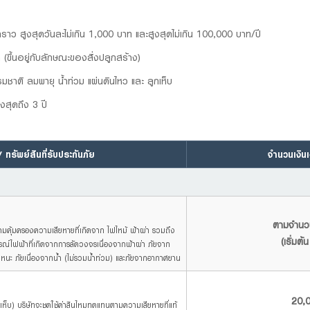
่วคราว สูงสุดวันละไม่เกิน 1,000 บาท และสูงสุดไม่เกิน 100,000 บาท/ปี
าท (ขึ้นอยู่กับลักษณะของสิ่งปลูกสร้าง)
ชาติ ลมพายุ น้ำท่วม แผ่นดินไหว และ ลูกเห็บ
งสุดถึง 3 ปี
ทรัพย์สินที่รับประกันภัย
จำนวนเงินเ
ตามจำนวน
ความคุ้มครองความเสียหายที่เกิดจาก ไฟไหม้ ฟ้าผ่า รวมถึง
(เริ่มต
ุปกรณ์ไฟฟ้าที่เกิดจากการลัดวงจรเนื่องจากฟ้าผ่า ภัยจาก
หนะ ภัยเนื่องจากน้ำ (ไม่รวมน้ำท่วม) และภัยจากอากาศยาน
20,0
กเห็บ) บริษัทจะชดใช้ค่าสินไหมทดแทนตามความเสียหายที่แท้