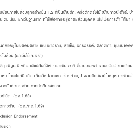
ย์สินภายในสิ่งปลูกสร้างชั้น 1,2 ที่เป็นบ้านตึก, ครึ่งตึกครึ่งไม้ (บ้านทาวน์เฮ้าส์
ดมิเนียม ยกเว้นฐานราก ที่ใช้เพื่อการอยู่อาศัยส่วนบุคคล มิใช่เพื่อการค้า ให้เช
กันภัยที่อยู่ในเขตอันตราย เช่น เยาวราช, สำเพ็ง, จักรวรรดิ์, ตลาดเก่า, ชุมชนแออ
งไม้ล้วน (ยกเว้นไม้เฌอร่า)
ตถุ อัญมณี หรือทรัพย์สินที่มีค่าเฉพาะตน อาทิ ต้นแบบเอกสาร แบบพิมพ์ ภาพเขียน
ด้ เช่น โทรศัพท์มือถือ แท็บเล็ต ไอแพด กล้องถ่ายรูป คอมพิวเตอร์โน้ตบุ้ค และต
องจากภัยก่อการร้าย การก่อวินาศกรรม
ตอร์เน็ต (อค.1.68)
่อการร้าย (อค./ทส.1.69)
xclusion Endorsement
lusion