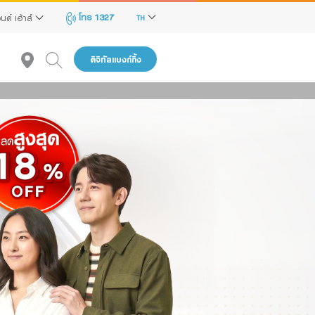
โทร 1327
นด์ เฮ้าส์
TH
ดิจิทัลแบงก์กิ้ง
ถูก
้าพเจ้า
าสนใจ