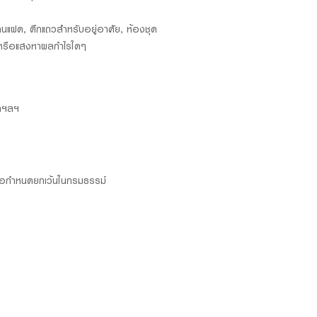
, บ้านแฝด, ตึกแถวสำหรับอยู่อาศัย, ห้องชุด
่า หรือแสงหาผลกำไรใดๆ
ัดฯลฯ
ามข้อกำหนดยกเว้นในกรมธรรม์