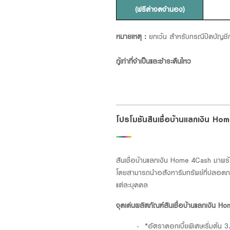
(ฟรีค่าจดจำนอง)
หมายเหตุ :
ยกเว้น สำหรับกรณีปิดบัญชีก
กู้เท่าที่จำเป็นและชำระคืนไหว
โปรโมชันสินเชื่อบ้านแลกเงิน H
สินเชื่อบ้านแลกเงิน Home 4Cash มาพร
โดยสามารถนำอสังหาริมทรัพย์ที่ปลอดภาร
แต่ละบุคคล
จุดเด่นผลิตภัณฑ์สินเชื่อบ้านแลกเงิน 
*อัตราดอกเบี้ยพิเศษเริ่มต้น 