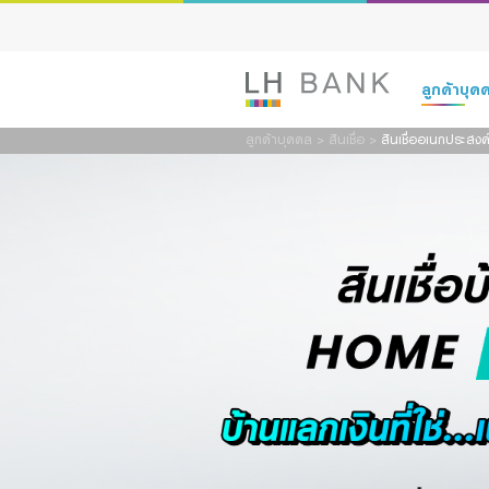
ลูกค้าบุ
ลูกค้าบุคคล
>
สินเชื่อ
>
สินเชื่ออเนกประสง
เงินฝาก
สินเชื่อ
ประกัน
การลงทุน
บริการ
ดิจิทัลแบงก์กิ
Family Bank