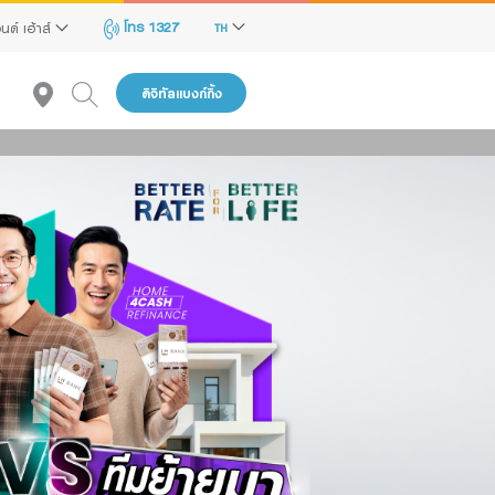
โทร 1327
นด์ เฮ้าส์
TH
ดิจิทัลแบงก์กิ้ง