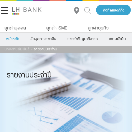
ดิจิทัลแบงก์กิ้ง
ลูกค้าบุคคล
ลูกค้า SME
ลูกค้าธุรกิจ
หน้าหลัก
ข้อมูลทางการเงิน
การกำกับดูแลกิจการ
ความยั่งยืน
เกี่ยวกับเรา
เงินฝาก
นักลงทุนสัมพันธ์
>
รายงานประจำปี
นักลงทุนสัมพันธ์
สินเชื่อ
ประกัน
ติดต่อเรา
รายงานประจำปี
การลงทุน
กลุ่มธุรกิจทางการเงินแลนด์ แอนด์ เฮ้าส์
บริการ
โทร 1327
TH
EN
ดิจิทัลแบงก์กิ้ง
Family Banking